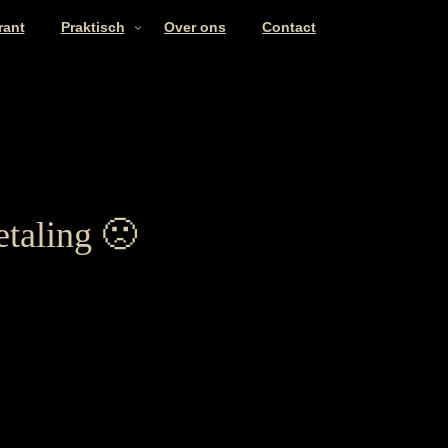
rant
Praktisch
Over ons
Contact
etaling 🙁