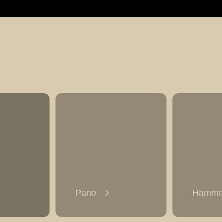
Pano
Hamm