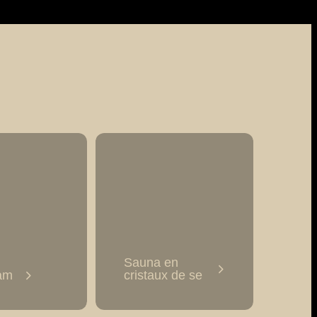
Sauna en
am
cristaux de se