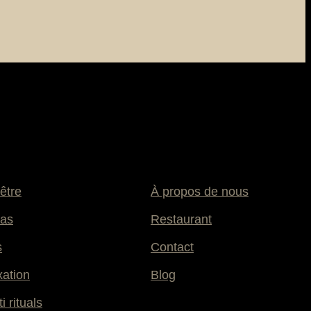
être
À propos de nous
as
Restaurant
s
Contact
xation
Blog
i rituals