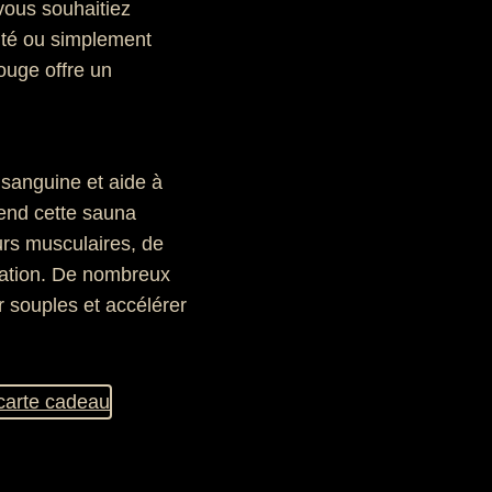
vous souhaitiez
ité ou simplement
ouge offre un
n sanguine et aide à
rend cette sauna
urs musculaires, de
ration. De nombreux
ter souples et accélérer
arte cadeau